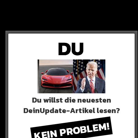
STIAN ROMERO
r Zeiten!
 Welt. Unglaubliche Leistung heute, er war der Man of the
Du willst die neuesten
DeinUpdate-Artikel lesen?
KEIN PROBLEM!