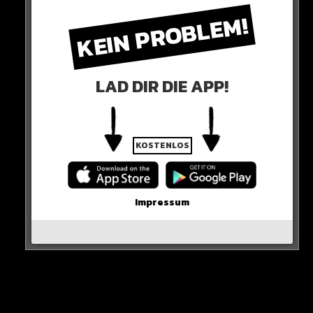
KEIN PROBLEM!
Dass Inter Miami Ronaldo als den Größten bezeichnete,
obwohl Messi jetzt dort spielt, sorgt für große
Belustigung im Fanlager von Ronaldo…
LAD DIR DIE APP!
Hier seht ihr es
KOSTENLOS
Impressum