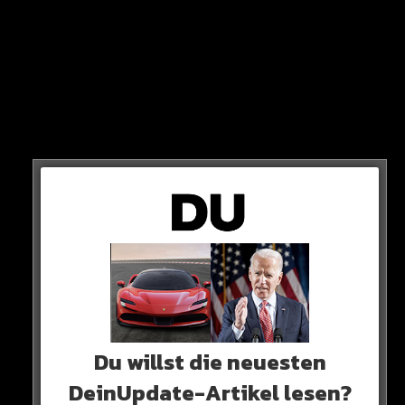
kommentierte Inter Miami nämlich mit zwei Ziegen-
Smileys…
Ganz nach dem Motto: Der Goat des Fußballs und der
Goat des Footballs.
AUTSCH!
Du willst die neuesten
DeinUpdate-Artikel lesen?