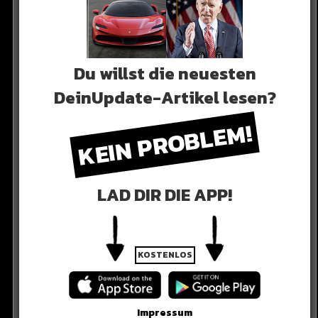
nnen – fast 14 Jahre nach Michael Jacksons Tod.
Du willst die neuesten
DeinUpdate-Artikel lesen?
KEIN PROBLEM!
LAD DIR DIE APP!
KOSTENLOS
Impressum