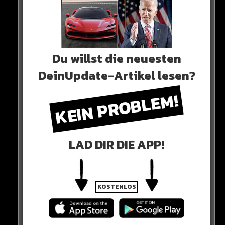
Du willst die neuesten
DeinUpdate-Artikel lesen?
KEIN PROBLEM!
LAD DIR DIE APP!
KOSTENLOS