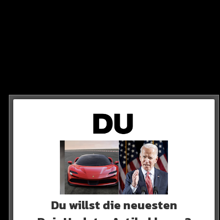
: Jamie Foxx spricht!
lich ins Krankenhaus eingeliefert. Notfall! Jetzt –
 zum ersten Mal seitdem. Mit Tränen in den Augen!
Du willst die neuesten
 SEHT IHR ES