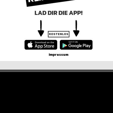
mmig werden“
LAD DIR DIE APP!
KOSTENLOS
Impressum