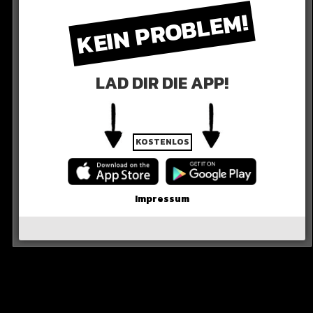
KEIN PROBLEM!
LAD DIR DIE APP!
KOSTENLOS
Impressum
unkte Abstand
itelkandidat abgeschrieben.