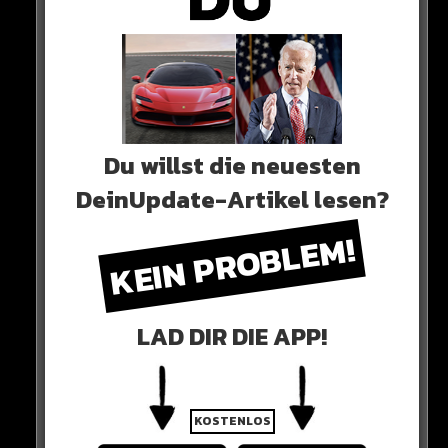
Du willst die neuesten
DeinUpdate-Artikel lesen?
KEIN PROBLEM!
LAD DIR DIE APP!
KOSTENLOS