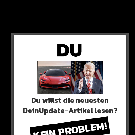
Auf Twitter gibt es dafür Kontra von Animus…
STATEMENT
„Ich kläre meine Sachen im echten Leben – Rapper, die bei
Rücken blasen und Grußvideos an Neffen schicken müssen
um Nackenklatschern zu entkommen“
Du willst die neuesten
DeinUpdate-Artikel lesen?
KEIN PROBLEM!