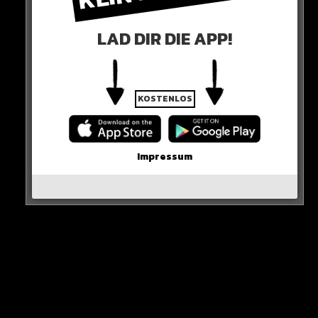
Trottel auf eine Art respektlos ist, die nichts mit der Kritik
zutun hat. Den Fehler gestehe ich mir ein und dafür
LAD DIR DIE APP!
entschuldige ich mich auch“
Das erfordert definitiv Größe!
KOSTENLOS
0 COMMENTS
Impressum
Neues Artikel
Alle Rap-Songs die heute
erschienen sind!