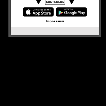
KOSTENLOS
Impressum
That did (not) aged well…
0 COMMENTS