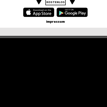
KOSTENLOS
Impressum