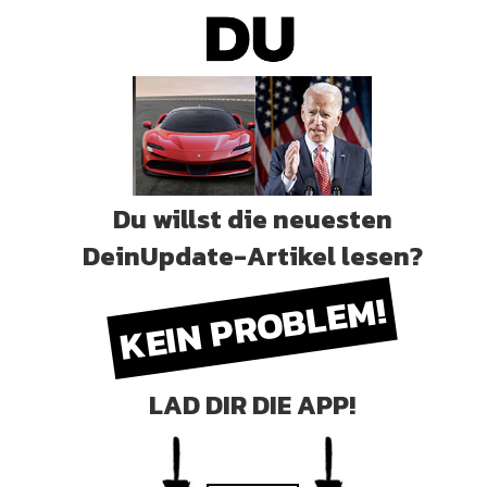
R DER POST
Du willst die neuesten
DeinUpdate-Artikel lesen?
KEIN PROBLEM!
LAD DIR DIE APP!