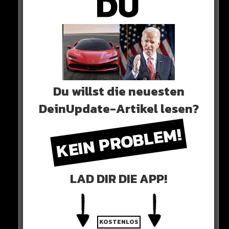
Du willst die neuesten
DeinUpdate-Artikel lesen?
KEIN PROBLEM!
LAD DIR DIE APP!
KOSTENLOS