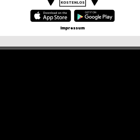
KOSTENLOS
Impressum