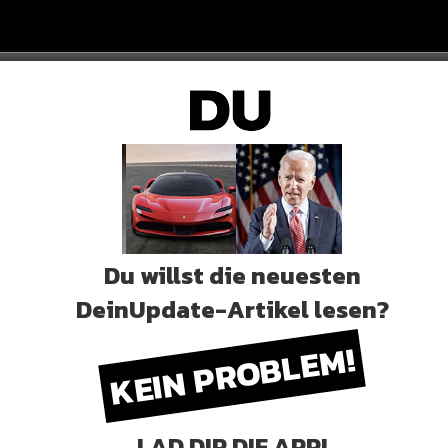
rden.
Du willst die neuesten
DeinUpdate-Artikel lesen?
KEIN PROBLEM!
LAD DIR DIE APP!