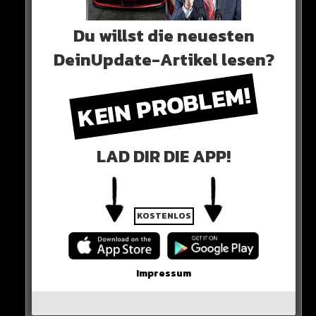
zustande kommt…
Du willst die neuesten
HIER DIE QUELLE
DeinUpdate-Artikel lesen?
KEIN PROBLEM!
LAD DIR DIE APP!
KOSTENLOS
Impressum