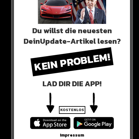
Du willst die neuesten
DeinUpdate-Artikel lesen?
0 COMMENTS
KEIN PROBLEM!
Neues Artikel
LAD DIR DIE APP!
Alle Rap-Songs die heute
erschienen sind!
KOSTENLOS
Impressum
WICHTIGE NACHRICHT!