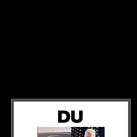
als Bundestrainer!
Julian Nagelsmann ist neuer DFB-Trainer und beerbt
damit Hansi Flick, der nach dem 1:4 gegen Japan
gefeuert wurde. Nun haben wir ein Video von seinen
ersten Worten als neuer Deutschland-Coach.
ALLES FÜR DIE EM!
HIER ANSCHAUEN