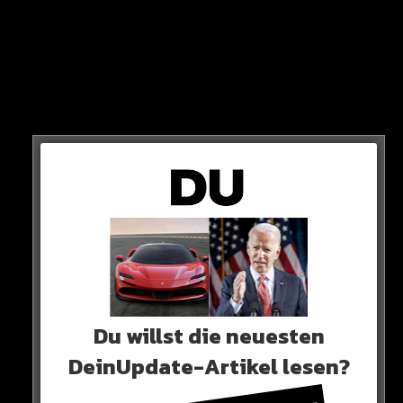
VEREIN SAGT
„Sadio und Leroy Sané haben sich ausgesprochen. So etwas
kann vielleicht sogar wie ein reinigendes Gewitter sein“
Du willst die neuesten
DeinUpdate-Artikel lesen?