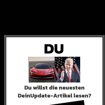
youtube
und Bellingham kriegen auf YouTube ihre neuen
eckert…
Du willst die neuesten
DeinUpdate-Artikel lesen?