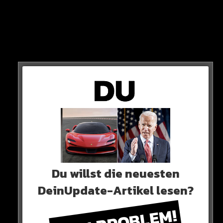
Scorern zurück.
Gerade seine spielentscheidenden Tore gegen
Mönchengladbach und Kopenhagen zeigen, dass Tel vor
einer großen Karriere steht“
So die Experten von TM.
Du willst die neuesten
DeinUpdate-Artikel lesen?