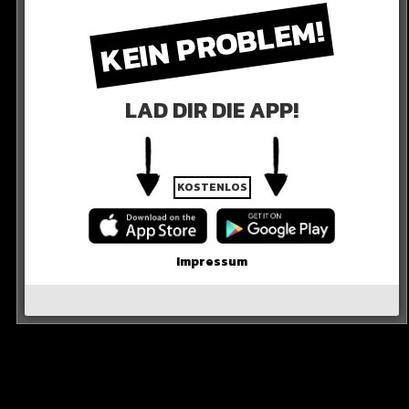
KEIN PROBLEM!
LAD DIR DIE APP!
KOSTENLOS
KOSTEN
Impressum
uro kosten.
 damit die israelische Verteidigungsindustrie mit der
nen kann.
R DIE QUELLE