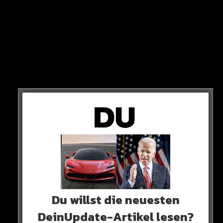
Die Ursachen
Die Wissenschaftler untersuchten Hirnfunktionstests
von mehr als 3.000 Teilnehmern im Alter von 50 bis 90
Jahren in Großbritannien.
Dabei wurden das Kurzzeitgedächtnis und die
Fähigkeit, komplexe Aufgaben zu lösen, getestet. Es
wurde ein merklicher Abbau der kognitiven Leistungen
festgestellt.
Du willst die neuesten
DeinUpdate-Artikel lesen?