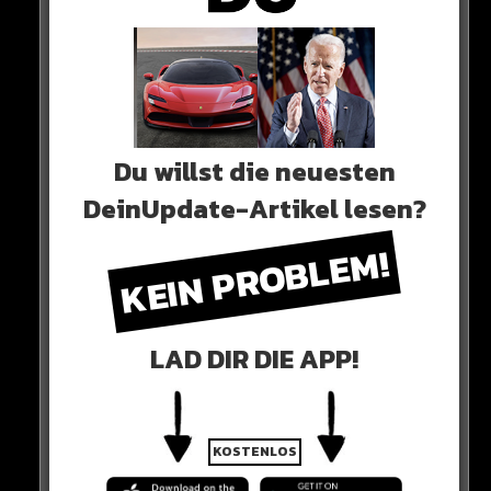
Du willst die neuesten
DeinUpdate-Artikel lesen?
KEIN PROBLEM!
LAD DIR DIE APP!
KOSTENLOS