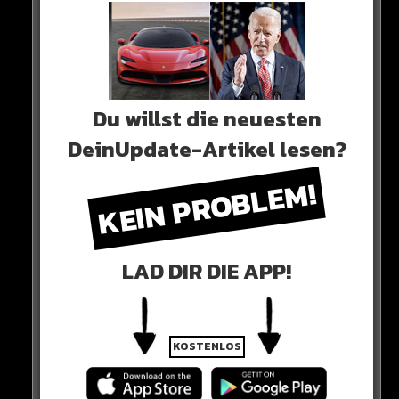
Du willst die neuesten
DeinUpdate-Artikel lesen?
KEIN PROBLEM!
LAD DIR DIE APP!
KOSTENLOS