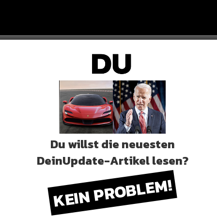
Du willst die neuesten
nen Ehefrau erlaubt.
DeinUpdate-Artikel lesen?
eitschenhieben bestraft!
KEIN PROBLEM!