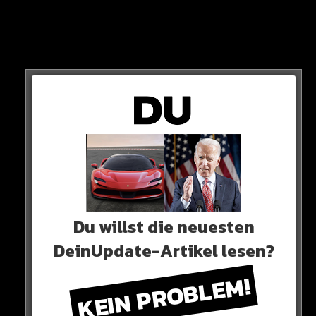
…oder ein klassischer Nike-Jogger!
Du willst die neuesten
DeinUpdate-Artikel lesen?
KEIN PROBLEM!
Wer heute
HIER
bei DefShop reinklickt, kann sich die