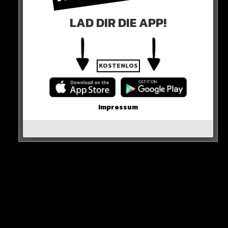
neue Nike-Kollektion reinziehen und BRUTALE Rabatte
abstauben!
LAD DIR DIE APP!
NUR HEUTE
Das Wichtigste: Auch wenn ihr als treue DeinUpdate-
KOSTENLOS
Nutzer hiermit schnell Bescheid wisst, wird vieles
schnell ausverkauft sein.
Impressum