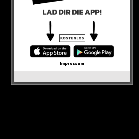
Südamerika abliefert!
LAD DIR DIE APP!
KOSTENLOS
Impressum
Tigrinho, der Tiger – so sein Spitzname – ist da!
HIER SEHT IHR ES