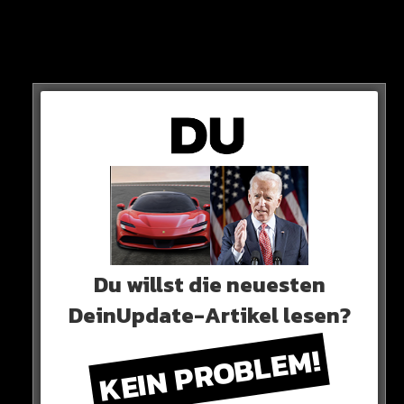
Der Teenager unterschreibt bis 2031! Die
Ausstiegsklausel beträgt 500 Milllionen…
Du willst die neuesten
zahlen
DeinUpdate-Artikel lesen?
29 Spiele, 15 Tore, 5 Assists.
KEIN PROBLEM!
Krasse Zahlen, die der 18-Jährige jetzt schon in