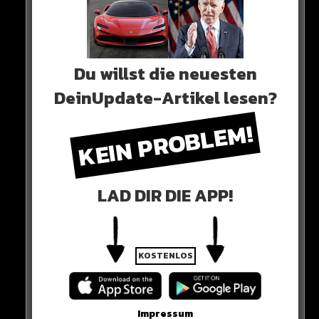
Du willst die neuesten
DeinUpdate-Artikel lesen?
KEIN PROBLEM!
LAD DIR DIE APP!
View this post on Instagram
KOSTENLOS
Impressum