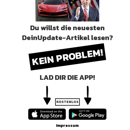
Du willst die neuesten
DeinUpdate-Artikel lesen?
KEIN PROBLEM!
LAD DIR DIE APP!
KOSTENLOS
13. JULI
Impressum