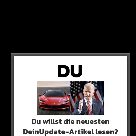
STATEMENT
„Harun, du kleiner Wizhak, dein Körper sieht aus wie ein
Mikado-Stäbchen. Was versuchst du da? Wenn du ein Mann
bist, komm mit mir in den Ring.
Du willst die neuesten
DeinUpdate-Artikel lesen?