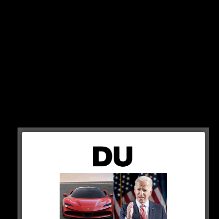
Auf dieses Interview haben viele Rap-Fans gewartet: Im
neuen Talk von Ali ist dieses Mal PA Sports zu Gast und
dabei wird über so einiges Interessantes gesprochen…
HIER ANSCHAUEN