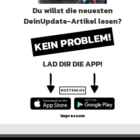
Du willst die neuesten
DeinUpdate-Artikel lesen?
KEIN PROBLEM!
LAD DIR DIE APP!
KOSTENLOS
Impressum