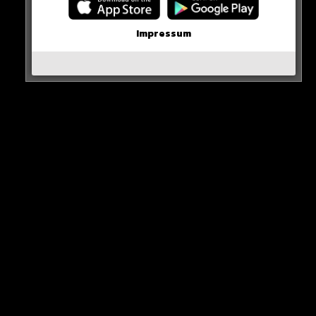
erschienen sind!
Impressum
WICHTIGE NACHRICHT!
Neueste Beiträge
Alle Rap-Songs die heute
erschienen sind!
WICHTIGE NACHRICHT!
Neue iPhone-Funktion rettet DEIN Geld!