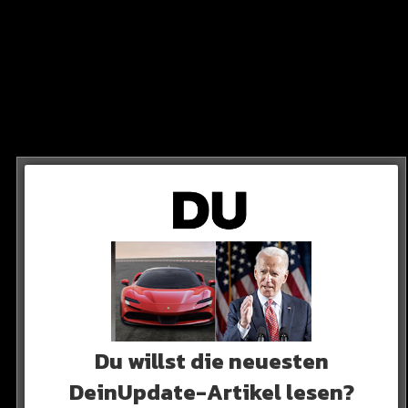
kkommen kann?
mpft ohnehin mit einer Verletzung nach der anderen.
Du willst die neuesten
DeinUpdate-Artikel lesen?