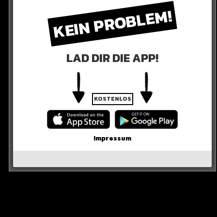
KEIN PROBLEM!
LAD DIR DIE APP!
iven Dopingtests eine Sperre von mindestens zwei
KOSTENLOS
 alt!
Impressum
rriereaus?
ventus-Star für vier Jahre gesperrt wird.
ei.