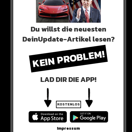
Du willst die neuesten
DeinUpdate-Artikel lesen?
0 COMMENTS
KEIN PROBLEM!
Neues Artikel
LAD DIR DIE APP!
Alle Rap-Songs die heute
erschienen sind!
KOSTENLOS
Impressum
WICHTIGE NACHRICHT!