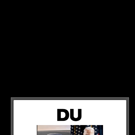
fliegt Bayern raus!
Mit 1:2 verliert der FC Bayern am Mittwoch Abend
gegen den 1. FC Saarbrücken und fliegt damit erneut in
der 2. Runde des DFB-Pokals raus.
Wir haben nun das Highlight-Video für Euch, damit
jeder diesen historischen Abend sehen kann…
HIER REINZIEHEN