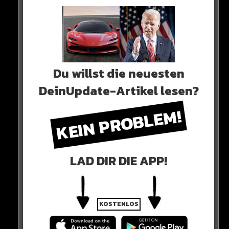
Du willst die neuesten
DeinUpdate-Artikel lesen?
KEIN PROBLEM!
LAD DIR DIE APP!
KOSTENLOS