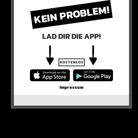
kollegen
KEIN PROBLEM!
Bei Al-Hilal würde der 31-Jährige Neymar mit Koulibaly,
Milinkovic-Savic, Ruben Neves und seinem Landsmann
Malcom zusammen spielen.
LAD DIR DIE APP!
Der Transfer rückt näher!
HIER DIE QUELLE
KOSTENLOS
Impressum