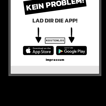
KEIN PROBLEM!
„Ich erinnere mich noch gut an seine Kritik gegen Neymar.
Dass er besser essen und schlafen soll.
LAD DIR DIE APP!
Aber scheinbar schmeisst Mbappe grad selbst die wildesten
Partys des Stadt“
KNALLHART-ANSAGEN!
KOSTENLOS
0 COMMENTS
Impressum
Neues Artikel
Alle Rap-Songs die heute
erschienen sind!