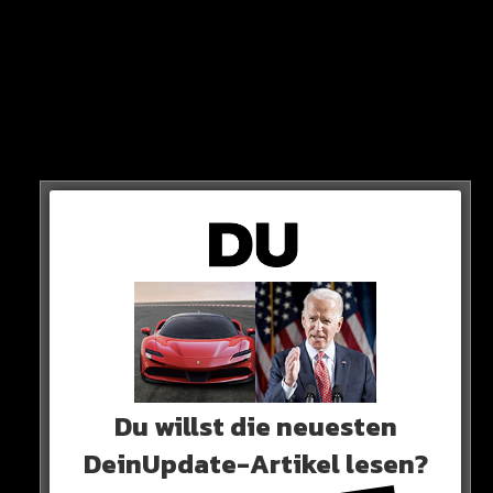
kritik
„Der Staat kann jungen Menschen keine bessere
Lebensumstände mehr bieten. Also lenkt er ihre
Aufmerksamkeit auf ein anderes Thema ab: die angebliche
Gefahr für Familien durch Homosexuelle“
So Aleksandr Voronov von der russischen LGBT-
Organisation Vyhod.
Du willst die neuesten
DeinUpdate-Artikel lesen?