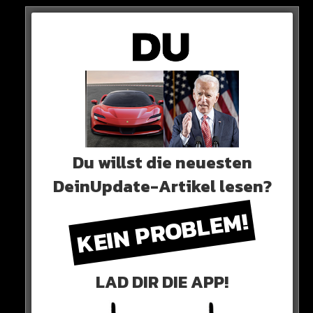
vielseitig der Hit-Garant ist!
HIER SEHT IHR ES
Du willst die neuesten
DeinUpdate-Artikel lesen?
KEIN PROBLEM!
LAD DIR DIE APP!