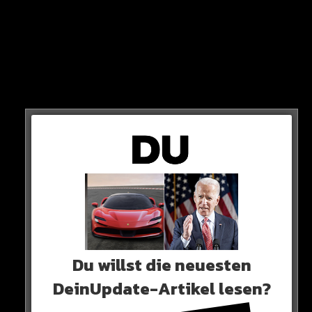
Spätestens jetzt kann es keiner mehr bestreiten: Wien
gehört RAF!
HIER DER POST
Du willst die neuesten
DeinUpdate-Artikel lesen?