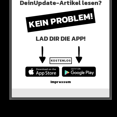
DeinUpdate-Artikel lesen?
KEIN PROBLEM!
LAD DIR DIE APP!
KOSTENLOS
Impressum