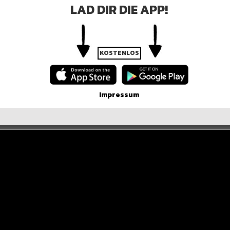
LAD DIR DIE APP!
KOSTENLOS
Impressum
um.