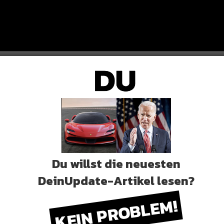
seinem Heimatland…
KONTAKT
Du willst die neuesten
m Weltmeister von 1998 aufgenommen. Für den Fall,
DeinUpdate-Artikel lesen?
KEIN PROBLEM!