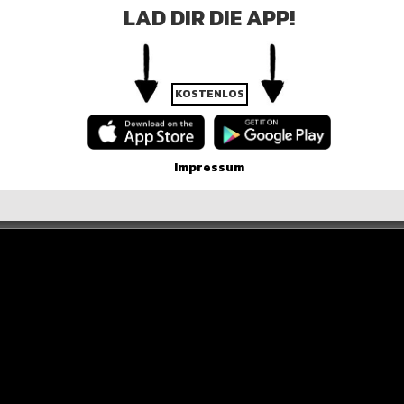
LAD DIR DIE APP!
KOSTENLOS
Impressum
SCHREIBUNG