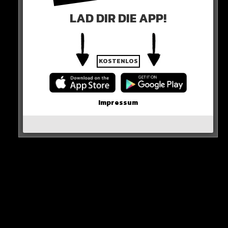
pic.twitter.com/UJijjGIuHe
LAD DIR DIE APP!
— Reyi (@Reinaldodcg9)
April 1, 2023
KOSTENLOS
0 COMMENTS
Impressum
Neues Artikel
Alle Rap-Songs die heute
erschienen sind!
WICHTIGE NACHRICHT!