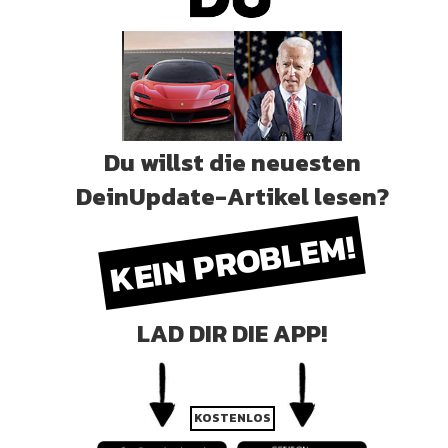
Du willst die neuesten
DeinUpdate-Artikel lesen?
KEIN PROBLEM!
 noch deutlicher…
LAD DIR DIE APP!
KOSTENLOS