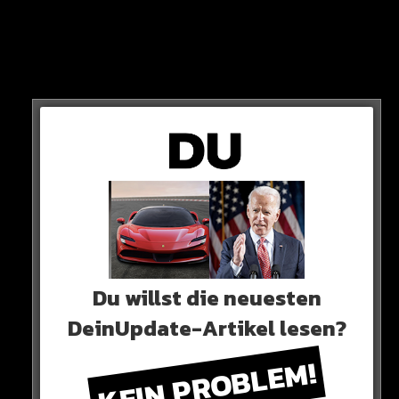
Du willst die neuesten
DeinUpdate-Artikel lesen?
In einem Video zeigte er sich überglücklich und zitternd
KEIN PROBLEM!
vor Nervösität…