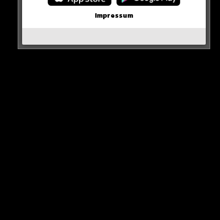
Impressum
WICHTIGE NACHRICHT!
Neueste Beiträge
Alle Rap-Songs die heute
erschienen sind!
WICHTIGE NACHRICHT!
Neue iPhone-Funktion rettet DEIN Geld!
Erste Wahl-Umfrage nach den Demos!