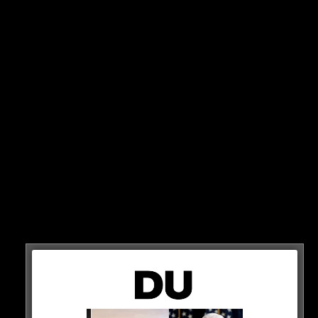
STATEMENT
„Ich glaube, der Zeitpunkt des Wechsels ist sehr schwierig
gewesen. Im Wintertransfer-Fenster kann nicht jeder Klub
einen Cristiano Ronaldo dazu nehmen.
Ich glaube, wenn er noch eine andere Möglichkeit gehabt
hätte, wo er sich auf höchster Ebene hätte zeigen können,
dann hätte er das wahrgenommen. Vielleicht waren es dann
doch nicht die Alternativen, die er sich vorgestellt hat“
NUR HIGHLIGHTS
„Er ist ja ein sehr ehrgeiziger Spieler, der immer Erfolge und
Titel haben möchte. Und dementsprechend weiß ich jetzt